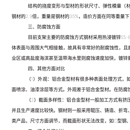
结构的挠度变形与型材的形状尺寸、弹性模量（材
钢材的2.9倍，重量是钢材的35%，造价方面在同等重
三、防腐蚀方面
目前支架主要的防腐蚀方式钢材采用热浸镀锌55-8
体表面与周围大气相接触，故具有非常好的耐腐蚀性，且腐
业区或高盐度海滨甚至温带海水里则腐蚀速度加快，镀锌量
四、其他方面对比
（1）外观：铝合金型材有很多种表面处理方式，如
面喷涂、油漆涂层等方式。外观差于铝合金型材。在防腐
（2）截面多样性：铝合金型材一般加工方式有挤压
并且生产速度比较快。钢材则一般采用辊压、铸造、折弯
类产品，尺寸方面调节，而截面形状无法改变，如C型钢