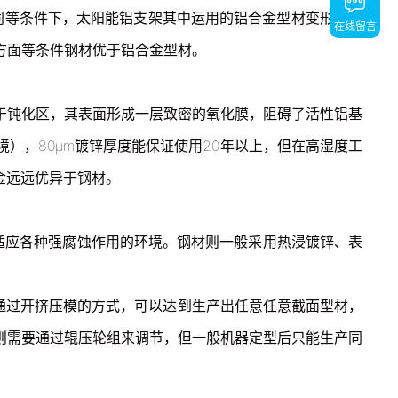
等条件下，太阳能铝支架其中运用的铝合金型材变形量是
在线留言
价方面等条件钢材优于铝合金型材。
返回顶部
返回顶部
处于钝化区，其表面形成一层致密的氧化膜，阻碍了活性铝基
），80μm镀锌厚度能保证使用20年以上，但在高湿度工
金远远优异于钢材。
适应各种强腐蚀作用的环境。钢材则一般采用热浸镀锌、表
通过开挤压模的方式，可以达到生产出任意任意截面型材，
则需要通过辊压轮组来调节，但一般机器定型后只能生产同