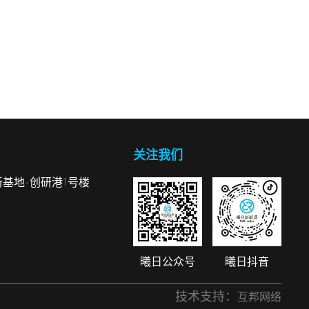
关注我们
基地-创研港1号楼
曦日公众号
曦日抖音
技术支持：
互邦网络