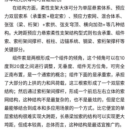
在结构方面，柔性支架大体可分为单层悬索体系、预应
力双层索系（承重索+稳定索）、预应力索网、混合体系、
张弦（梁、桁架）+索拱、弦支穹顶、横向加劲+等几种结
构。大跨距预应力悬索柔性支架结构型式则包含承重、组件
索、索桁架间撑杆、桩柱、边锚系统、钢梁、索桁架撑杆等
关键部分。
组
件索是两根形成一个组件的倾角，这个倾角可以在10
度到20度之间进行调整，无垂度、组件无方位角，可完全
正南布置，是一个通索的概念；组件下面的是承重索，承担
了大部分的上拱的力和风荷载，这三根索形成了一个双层索
结构；然后通过索桁架间撑杆，形成一个前后左右立体的索
网结构，
这种结构不是最复杂的，也不是最炫的，但是它是
最能够结合到成本和多应用场景的一个方式。比它便宜的单
层索结构很难实现大跨距，长悬梁加索的结构可以实现更大
垮距，但成本较高，总体而言，这种结构是最适宜推广的。