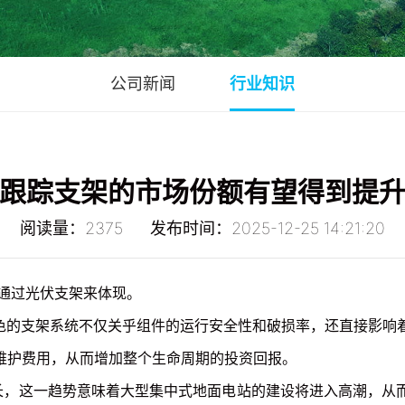
公司新闻
行业知识
跟踪支架的市场份额有望得到提
阅读量：2375 发布时间：2025-12-25 14:21:20
通过光伏支架来体现。
出色的支架系统不仅关乎组件的运行安全性和破损率，还直接影响
维护费用，从而增加整个生命周期的投资回报。
增长，这一趋势意味着大型集中式地面电站的建设将进入高潮，从