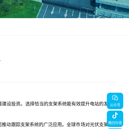
升
着建设投资。选择恰当的支架系统能有效提升电站的发电效
公众号
曦日抖音
而推动跟踪支架系统的广泛应用。全球市场对光伏支架的需