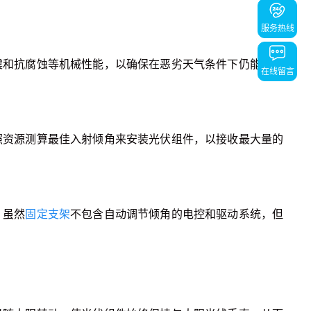
服务热线
震和抗腐蚀等机械性能，以确保在恶劣天气条件下仍能正常
在线留言
返回顶部
返回顶部
照资源测算最佳入射倾角来安装光伏组件，以接收最大量的
。虽然
固定支架
不包含自动调节倾角的电控和驱动系统，但